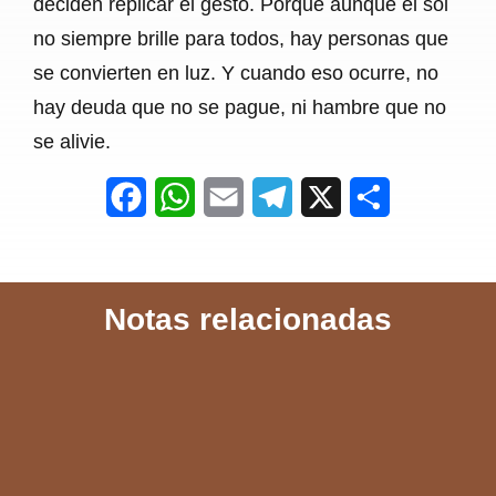
deciden replicar el gesto. Porque aunque el sol
no siempre brille para todos, hay personas que
se convierten en luz. Y cuando eso ocurre, no
hay deuda que no se pague, ni hambre que no
se alivie.
F
W
E
T
X
S
a
h
m
e
h
c
a
a
l
a
Notas relacionadas
e
t
i
e
r
b
s
l
g
e
o
A
r
o
p
a
k
p
m