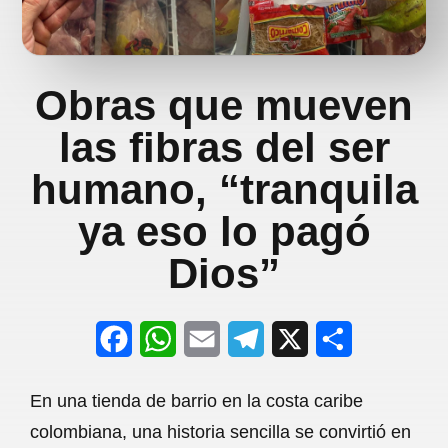
Obras que mueven
las fibras del ser
humano, “tranquila
ya eso lo pagó
Dios”
F
W
E
T
X
S
a
h
m
e
h
En una tienda de barrio en la costa caribe
c
a
a
l
a
colombiana, una historia sencilla se convirtió en
e
t
i
e
r