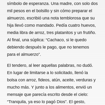
símbolo de esperanza. Una madre, con solo dos
b
s
l
g
e
mil pesos en el bolsillo y sin cómo preparar el
o
A
r
almuerzo, escribió una nota temblorosa que su
hija llevó como mandado. Pedía cuatro huevos,
o
p
a
media libra de arroz, tres platanitos y un frutiño.
k
p
m
Al final, una súplica: “Cachaco, si le quedo
debiendo después le pago, que no tenemos
para el almuerzo”.
El tendero, al leer aquellas palabras, no dudó.
En lugar de limitarse a lo solicitado, llenó la
bolsa con arroz, fideos, atún, aceite, verduras y
mucho más. Y junto a los alimentos, envió un
mensaje que parecía escrito desde el cielo:
“Tranquila, ya eso lo pagó Dios”. El gesto,