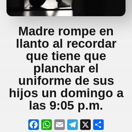
Madre rompe en
llanto al recordar
que tiene que
planchar el
uniforme de sus
hijos un domingo a
las 9:05 p.m.
F
W
E
T
X
S