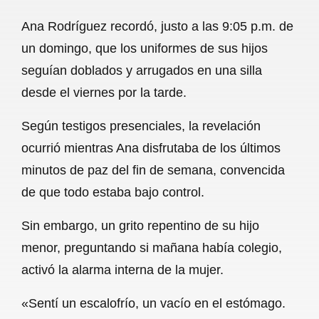
a
h
m
e
h
Ana Rodríguez recordó, justo a las 9:05 p.m. de
c
a
a
l
a
un domingo, que los uniformes de sus hijos
e
t
i
e
r
seguían doblados y arrugados en una silla
b
s
l
g
e
desde el viernes por la tarde.
o
A
r
Según testigos presenciales, la revelación
o
p
a
ocurrió mientras Ana disfrutaba de los últimos
k
p
m
minutos de paz del fin de semana, convencida
de que todo estaba bajo control.
Sin embargo, un grito repentino de su hijo
menor, preguntando si mañana había colegio,
activó la alarma interna de la mujer.
«Sentí un escalofrío, un vacío en el estómago.