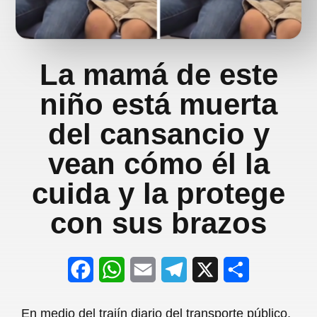
La mamá de este
niño está muerta
del cansancio y
vean cómo él la
cuida y la protege
con sus brazos
F
W
E
T
X
S
a
h
m
e
h
En medio del trajín diario del transporte público,