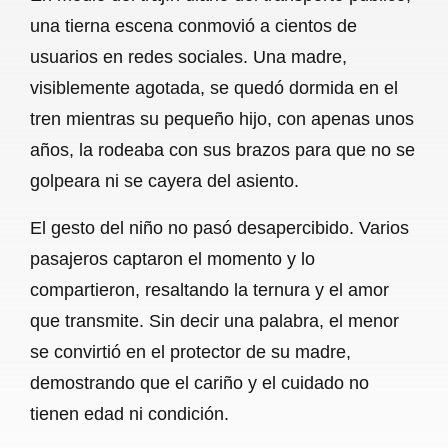
c
a
a
l
a
una tierna escena conmovió a cientos de
e
t
i
e
r
usuarios en redes sociales. Una madre,
b
s
l
g
e
visiblemente agotada, se quedó dormida en el
o
A
r
tren mientras su pequeño hijo, con apenas unos
años, la rodeaba con sus brazos para que no se
o
p
a
golpeara ni se cayera del asiento.
k
p
m
El gesto del niño no pasó desapercibido. Varios
pasajeros captaron el momento y lo
compartieron, resaltando la ternura y el amor
que transmite. Sin decir una palabra, el menor
se convirtió en el protector de su madre,
demostrando que el cariño y el cuidado no
tienen edad ni condición.