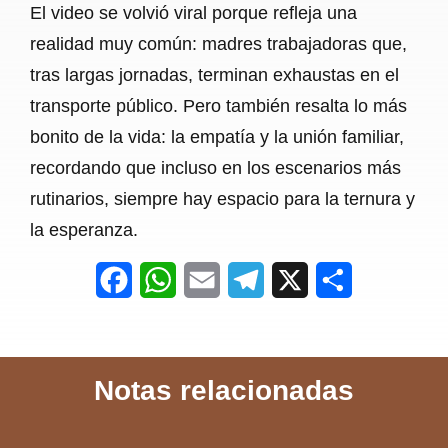
El video se volvió viral porque refleja una
realidad muy común: madres trabajadoras que,
tras largas jornadas, terminan exhaustas en el
transporte público. Pero también resalta lo más
bonito de la vida: la empatía y la unión familiar,
recordando que incluso en los escenarios más
rutinarios, siempre hay espacio para la ternura y
la esperanza.
F
W
E
T
X
S
a
h
m
e
h
c
a
a
l
a
Notas relacionadas
e
t
i
e
r
b
s
l
g
e