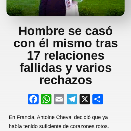
Hombre se casó
con él mismo tras
17 relaciones
fallidas y varios
rechazos
F
W
E
T
X
S
a
h
m
e
h
En Francia, Antoine Cheval decidió que ya
c
a
a
l
a
había tenido suficiente de corazones rotos.
e
t
i
e
r