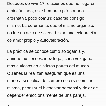
Después de vivir 17 relaciones que no llegaron
b
s
l
g
e
a ningún lado, este hombre optó por una
o
A
r
alternativa poco común: casarse consigo
mismo. La ceremonia, que él mismo organizó,
o
p
a
no fue un acto de soledad, sino una celebración
k
p
m
de amor propio y autovaloración.
La práctica se conoce como sologamia y,
aunque no tiene validez legal, cada vez gana
más curiosos en distintas partes del mundo.
Quienes la realizan aseguran que es una
manera simbólica de comprometerse con uno
mismo, priorizar el bienestar personal y dejar de
depender emocionalmente de una pareja.