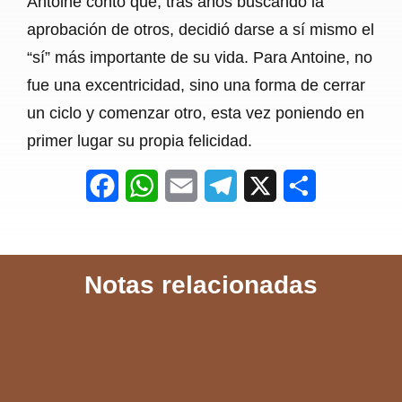
Antoine contó que, tras años buscando la
aprobación de otros, decidió darse a sí mismo el
“sí” más importante de su vida. Para Antoine, no
fue una excentricidad, sino una forma de cerrar
un ciclo y comenzar otro, esta vez poniendo en
primer lugar su propia felicidad.
F
W
E
T
X
S
a
h
m
e
h
c
a
a
l
a
Notas relacionadas
e
t
i
e
r
b
s
l
g
e
o
A
r
o
p
a