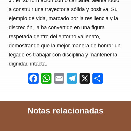
Jr. en su formación como cantante, alentándolo
a construir una trayectoria sólida y positiva. Su
ejemplo de vida, marcado por la resiliencia y la
discreción, la ha convertido en una figura
respetada dentro del entorno vallenato,
demostrando que la mejor manera de honrar un
legado es trabajar con disciplina y mantener la
dignidad intacta.
F
W
E
T
X
S
a
h
m
e
h
c
a
a
l
a
Notas relacionadas
e
t
i
e
r
b
s
l
g
e
o
A
r