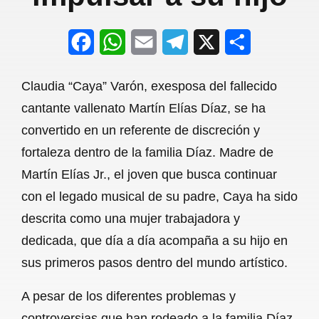
F
W
E
T
X
S
a
h
m
e
h
Claudia “Caya” Varón, exesposa del fallecido
c
a
a
l
a
cantante vallenato Martín Elías Díaz, se ha
e
t
i
e
r
convertido en un referente de discreción y
b
s
l
g
e
fortaleza dentro de la familia Díaz. Madre de
o
A
r
Martín Elías Jr., el joven que busca continuar
con el legado musical de su padre, Caya ha sido
o
p
a
descrita como una mujer trabajadora y
k
p
m
dedicada, que día a día acompaña a su hijo en
sus primeros pasos dentro del mundo artístico.
A pesar de los diferentes problemas y
controversias que han rodeado a la familia Díaz,