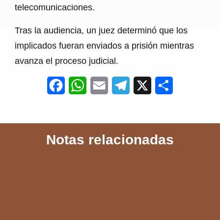
telecomunicaciones.
Tras la audiencia, un juez determinó que los
implicados fueran enviados a prisión mientras
avanza el proceso judicial.
F
W
E
T
X
S
a
h
m
e
h
c
a
a
l
a
Notas relacionadas
e
t
i
e
r
b
s
l
g
e
o
A
r
o
p
a
k
p
m