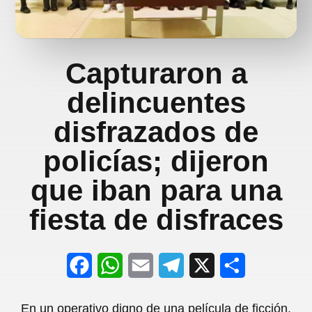
Capturaron a
delincuentes
disfrazados de
policías; dijeron
que iban para una
fiesta de disfraces
F
W
E
T
X
S
a
h
m
e
h
En un operativo digno de una película de ficción,