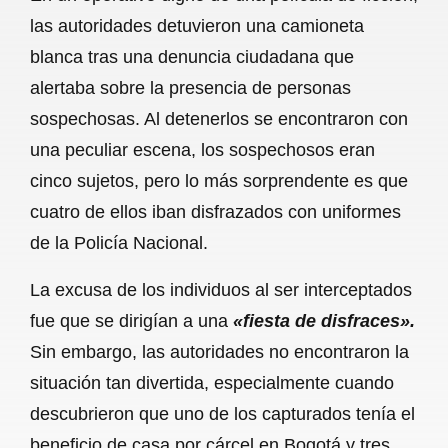
c
a
a
l
a
las autoridades detuvieron una camioneta
e
t
i
e
r
blanca tras una denuncia ciudadana que
b
s
l
g
e
alertaba sobre la presencia de personas
o
A
r
sospechosas. Al detenerlos se encontraron con
una peculiar escena, los sospechosos eran
o
p
a
cinco sujetos, pero lo más sorprendente es que
k
p
m
cuatro de ellos iban disfrazados con uniformes
de la Policía Nacional.
La excusa de los individuos al ser interceptados
fue que se dirigían a una
«fiesta de disfraces».
Sin embargo, las autoridades no encontraron la
situación tan divertida, especialmente cuando
descubrieron que uno de los capturados tenía el
beneficio de casa por cárcel en Bogotá y tres