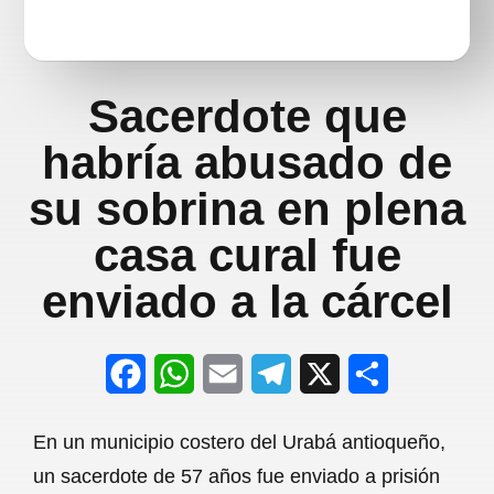
Sacerdote que
habría abusado de
su sobrina en plena
casa cural fue
enviado a la cárcel
F
W
E
T
X
S
a
h
m
e
h
En un municipio costero del Urabá antioqueño,
c
a
a
l
a
un sacerdote de 57 años fue enviado a prisión
e
t
i
e
r