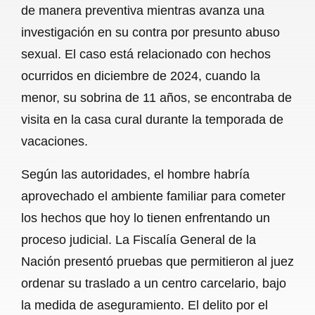
de manera preventiva mientras avanza una
b
s
l
g
e
investigación en su contra por presunto abuso
o
A
r
sexual. El caso está relacionado con hechos
ocurridos en diciembre de 2024, cuando la
o
p
a
menor, su sobrina de 11 años, se encontraba de
k
p
m
visita en la casa cural durante la temporada de
vacaciones.
Según las autoridades, el hombre habría
aprovechado el ambiente familiar para cometer
los hechos que hoy lo tienen enfrentando un
proceso judicial. La Fiscalía General de la
Nación presentó pruebas que permitieron al juez
ordenar su traslado a un centro carcelario, bajo
la medida de aseguramiento. El delito por el