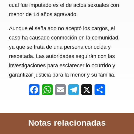
cual fue imputado es el de actos sexuales con
menor de 14 años agravado.
Aunque el señalado no aceptó los cargos, el
caso ha causado conmoción en la comunidad,
ya que se trata de una persona conocida y
respetada. Las autoridades seguirán con las
investigaciones para esclarecer lo ocurrido y
garantizar justicia para la menor y su familia.
F
W
E
T
X
S
a
h
m
e
h
c
a
a
l
a
Notas relacionadas
e
t
i
e
r
b
s
l
g
e