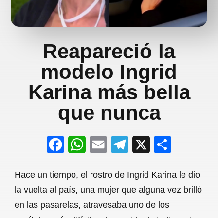
Reapareció la
modelo Ingrid
Karina más bella
que nunca
F
W
E
T
X
S
a
h
m
e
h
Hace un tiempo, el rostro de Ingrid Karina le dio
c
a
a
l
a
la vuelta al país, una mujer que alguna vez brilló
e
t
i
e
r
en las pasarelas, atravesaba uno de los
b
s
l
g
e