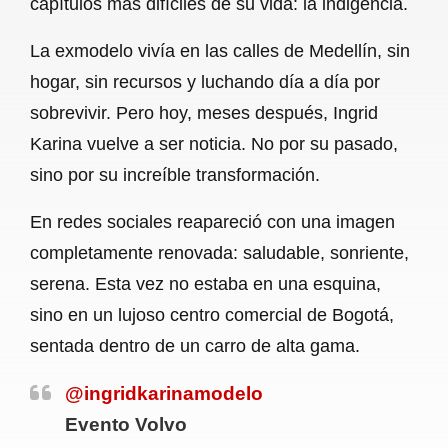
capítulos más difíciles de su vida: la indigencia.
o
A
r
La exmodelo vivía en las calles de Medellín, sin
o
p
a
hogar, sin recursos y luchando día a día por
k
p
m
sobrevivir. Pero hoy, meses después, Ingrid
Karina vuelve a ser noticia. No por su pasado,
sino por su increíble transformación.
En redes sociales reapareció con una imagen
completamente renovada: saludable, sonriente,
serena. Esta vez no estaba en una esquina,
sino en un lujoso centro comercial de Bogotá,
sentada dentro de un carro de alta gama.
@ingridkarinamodelo
Evento Volvo