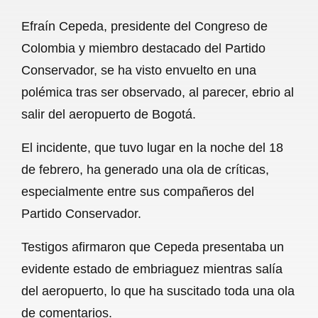
a
h
m
e
h
Efraín Cepeda, presidente del Congreso de
c
a
a
l
a
Colombia y miembro destacado del Partido
e
t
i
e
r
Conservador, se ha visto envuelto en una
b
s
l
g
e
polémica tras ser observado, al parecer, ebrio al
o
A
r
salir del aeropuerto de Bogotá.
o
p
a
El incidente, que tuvo lugar en la noche del 18
k
p
m
de febrero, ha generado una ola de críticas,
especialmente entre sus compañeros del
Partido Conservador.
Testigos afirmaron que Cepeda presentaba un
evidente estado de embriaguez mientras salía
del aeropuerto, lo que ha suscitado toda una ola
de comentarios.