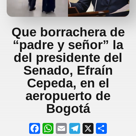
Que borrachera de
“padre y señor” la
del presidente del
Senado, Efraín
Cepeda, en el
aeropuerto de
Bogotá
F
W
E
T
X
S