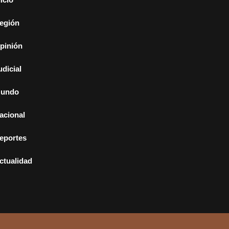
egión
pinión
udicial
undo
acional
eportes
ctualidad