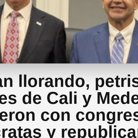
n llorando, petri
es de Cali y Mede
ieron con congres
atas y republic