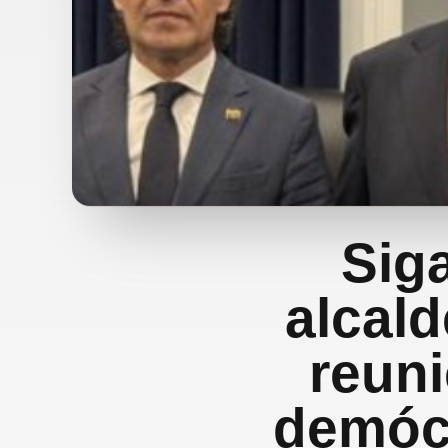
Siga
alcald
reun
demócr