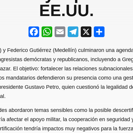
EE.UU.
F
W
E
T
X
S
a
h
m
e
h
i) y Federico Gutiérrez (Medellín) culminaron una agend
c
a
a
l
a
ngresistas demócratas y republicanos, incluyendo a Gr
e
t
i
e
r
zar. El objetivo: fortalecer las relaciones subnacionale
b
s
l
g
e
os mandatarios defendieron su presencia como una gesti
o
A
r
 presidente Gustavo Petro, quien cuestionó la legalidad d
al.
o
p
a
k
p
m
ldes abordaron temas sensibles como la posible descerti
ría afectar el apoyo militar, la cooperación en seguridad 
rtificación tendría impactos muy negativos para la fuerza