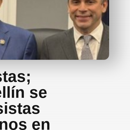
stas;
llín se
istas
anos en