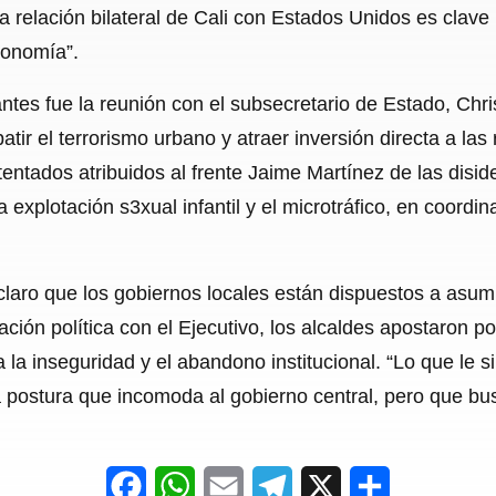
a relación bilateral de Cali con Estados Unidos es clave p
conomía”.
tes fue la reunión con el subsecretario de Estado, Chr
tir el terrorismo urbano y atraer inversión directa a las 
tentados atribuidos al frente Jaime Martínez de las disi
la explotación s3xual infantil y el microtráfico, en coord
claro que los gobiernos locales están dispuestos a asumi
ación política con el Ejecutivo, los alcaldes apostaron po
 la inseguridad y el abandono institucional. “Lo que le si
 postura que incomoda al gobierno central, pero que bu
F
W
E
T
X
S