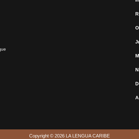
R
O
J
que
M
N
D
A
Copyright © 2026 LA LENGUA CARIBE