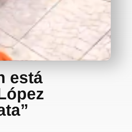
n está
 López
ata”