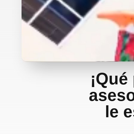
¡Qué 
aseso
le 