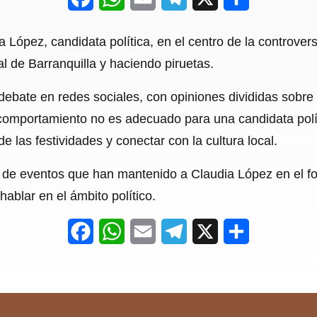
a
h
m
e
h
a López, candidata política, en el centro de la controvers
c
a
a
l
a
l de Barranquilla y haciendo piruetas.
e
t
i
e
r
debate en redes sociales, con opiniones divididas sobre
b
s
l
g
e
u comportamiento no es adecuado para una candidata polí
o
A
r
e las festividades y conectar con la cultura local.
o
p
a
e de eventos que han mantenido a Claudia López en el fo
k
p
m
ablar en el ámbito político.
F
W
E
T
X
S
a
h
m
e
h
c
a
a
l
a
e
t
i
e
r