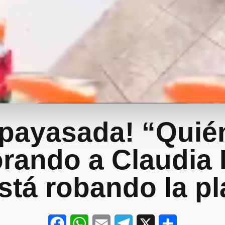
payasada! “Quié
rando a Claudia
está robando la pl
F
W
E
T
X
S