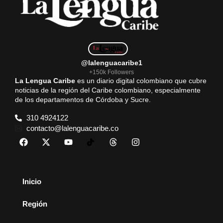
k
p
m
@lalenguacaribe1
+150k Followers
La Lengua Caribe
es un diario digital colombiano que cubre
noticias de la región del Caribe colombiano, especialmente
de los departamentos de Córdoba y Sucre.
310 4924122
contacto@lalenguacaribe.co
Inicio
Región