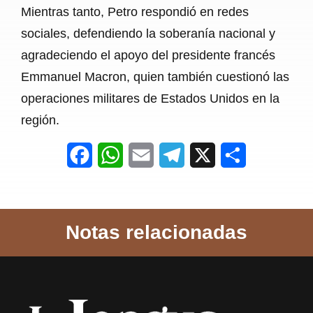
Mientras tanto, Petro respondió en redes
sociales, defendiendo la soberanía nacional y
agradeciendo el apoyo del presidente francés
Emmanuel Macron, quien también cuestionó las
operaciones militares de Estados Unidos en la
región.
F
W
E
T
X
S
a
h
m
e
h
c
a
a
l
a
Notas relacionadas
e
t
i
e
r
b
s
l
g
e
o
A
r
o
p
a