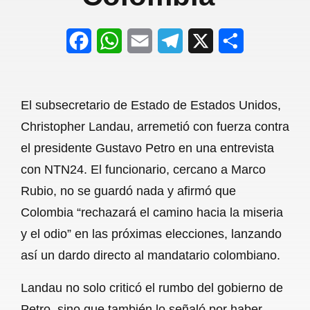
F
W
E
T
X
S
a
h
m
e
h
c
a
a
l
a
El subsecretario de Estado de Estados Unidos,
e
t
i
e
r
Christopher Landau, arremetió con fuerza contra
b
s
l
g
e
el presidente Gustavo Petro en una entrevista
o
A
r
con NTN24. El funcionario, cercano a Marco
Rubio, no se guardó nada y afirmó que
o
p
a
Colombia “rechazará el camino hacia la miseria
k
p
m
y el odio” en las próximas elecciones, lanzando
así un dardo directo al mandatario colombiano.
Landau no solo criticó el rumbo del gobierno de
Petro, sino que también lo señaló por haber