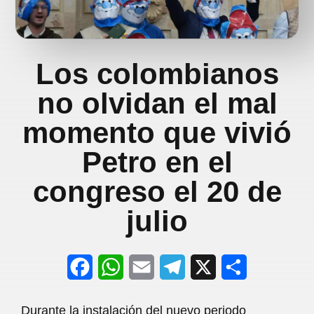
Los colombianos
no olvidan el mal
momento que vivió
Petro en el
congreso el 20 de
julio
F
W
E
T
X
S
a
h
m
e
h
Durante la instalación del nuevo periodo