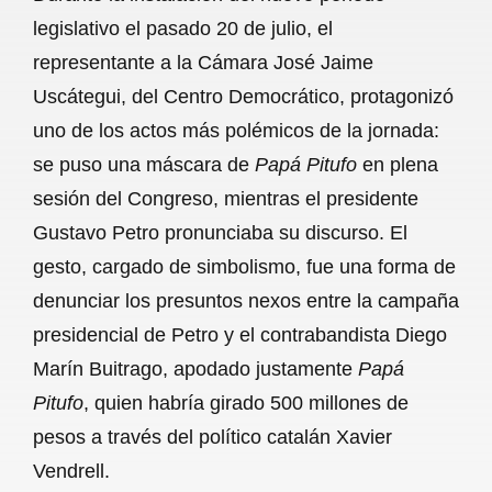
c
a
a
l
a
legislativo el pasado 20 de julio, el
e
t
i
e
r
representante a la Cámara José Jaime
b
s
l
g
e
Uscátegui, del Centro Democrático, protagonizó
o
A
r
uno de los actos más polémicos de la jornada:
se puso una máscara de
o
p
Papá Pitufo
a
en plena
sesión del Congreso, mientras el presidente
k
p
m
Gustavo Petro pronunciaba su discurso. El
gesto, cargado de simbolismo, fue una forma de
denunciar los presuntos nexos entre la campaña
presidencial de Petro y el contrabandista Diego
Marín Buitrago, apodado justamente
Papá
Pitufo
, quien habría girado 500 millones de
pesos a través del político catalán Xavier
Vendrell.