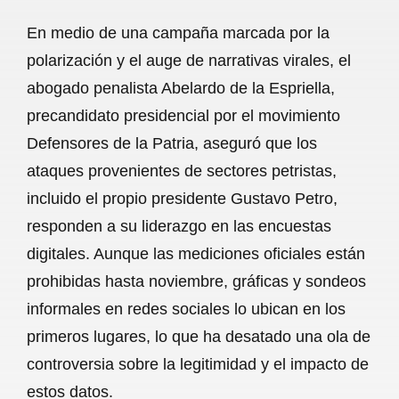
a
h
m
e
h
En medio de una campaña marcada por la
c
a
a
l
a
polarización y el auge de narrativas virales, el
e
t
i
e
r
abogado penalista Abelardo de la Espriella,
b
s
l
g
e
precandidato presidencial por el movimiento
o
A
r
Defensores de la Patria, aseguró que los
ataques provenientes de sectores petristas,
o
p
a
incluido el propio presidente Gustavo Petro,
k
p
m
responden a su liderazgo en las encuestas
digitales. Aunque las mediciones oficiales están
prohibidas hasta noviembre, gráficas y sondeos
informales en redes sociales lo ubican en los
primeros lugares, lo que ha desatado una ola de
controversia sobre la legitimidad y el impacto de
estos datos.