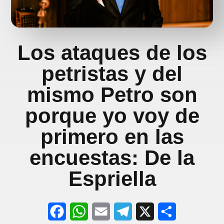
Los ataques de los
petristas y del
mismo Petro son
porque yo voy de
primero en las
encuestas: De la
Espriella
F
W
E
T
X
S