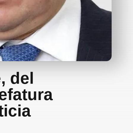
, del
jefatura
ticia