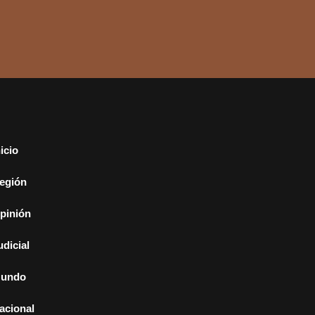
nicio
egión
pinión
udicial
undo
acional