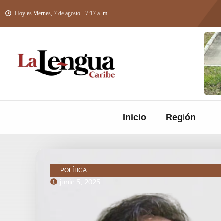
Hoy es Viernes, 7 de agosto - 7:17 a. m.
Inicio
Región
POLÍTICA
junio 5, 2025