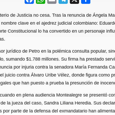
a
h
m
e
h
isterio de Justicia no cesa. Tras la renuncia de Ángela M
c
a
a
l
a
nombre clave en el ajedrez judicial colombiano: Eduard
e
t
i
e
r
rte Constitucional lo ha convertido en un personaje infl
b
s
l
g
e
as.
o
A
r
or jurídico de Petro en la polémica consulta popular, s
o
p
a
ado, sumando $1.788 millones. Su firma ha prestado ser
k
p
m
enuncia por injuria contra la senadora María Fernanda C
 juicio contra Álvaro Uribe Vélez, donde figura como p
gales que han puesto a prueba la presunción de inocenc
 cuando en plena audiencia Montealegre se presentó com
e la jueza del caso, Sandra Liliana Heredia. Sus declar
s por parte de la defensa del exmandatario han aliment