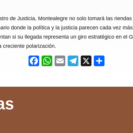
o de Justicia, Montealegre no solo tomará las riendas 
rio donde la política y la justicia parecen cada vez má
tan si su llegada representa un giro estratégico en el 
 creciente polarización.
F
W
E
T
X
S
a
h
m
e
h
c
a
a
l
a
e
t
i
e
r
as
b
s
l
g
e
o
A
r
o
p
a