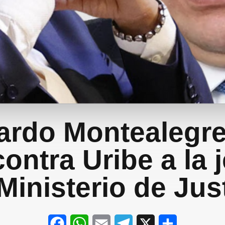
rdo Montealegre
contra Uribe a la 
Ministerio de Jus
F
W
E
T
X
S