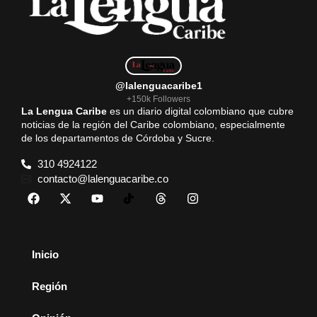
k
p
m
@lalenguacaribe1
+150k Followers
La Lengua Caribe
es un diario digital colombiano que cubre
noticias de la región del Caribe colombiano, especialmente
de los departamentos de Córdoba y Sucre.
310 4924122
contacto@lalenguacaribe.co
Inicio
Región