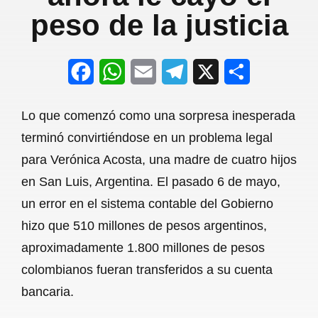
peso de la justicia
F
W
E
T
X
S
a
h
m
e
h
Lo que comenzó como una sorpresa inesperada
c
a
a
l
a
terminó convirtiéndose en un problema legal
e
t
i
e
r
para Verónica Acosta, una madre de cuatro hijos
b
s
l
g
e
en San Luis, Argentina. El pasado 6 de mayo,
o
A
r
un error en el sistema contable del Gobierno
hizo que 510 millones de pesos argentinos,
o
p
a
aproximadamente 1.800 millones de pesos
k
p
m
colombianos fueran transferidos a su cuenta
bancaria.