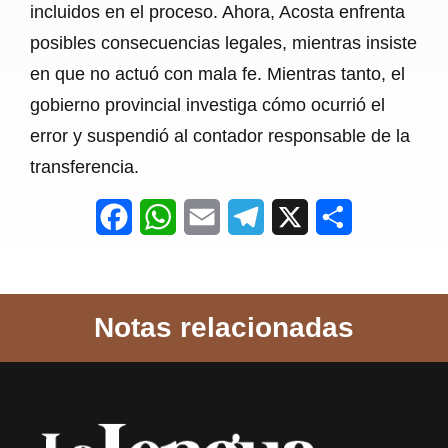
incluidos en el proceso. Ahora, Acosta enfrenta
posibles consecuencias legales, mientras insiste
en que no actuó con mala fe. Mientras tanto, el
gobierno provincial investiga cómo ocurrió el
error y suspendió al contador responsable de la
transferencia.
F
W
E
T
X
S
a
h
m
e
h
c
a
a
l
a
Notas relacionadas
e
t
i
e
r
b
s
l
g
e
o
A
r
o
p
a