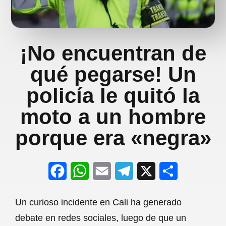
¡No encuentran de
qué pegarse! Un
policía le quitó la
moto a un hombre
porque era «negra»
F
W
E
T
X
S
a
h
m
e
h
Un curioso incidente en Cali ha generado
c
a
a
l
a
debate en redes sociales, luego de que un
e
t
i
e
r