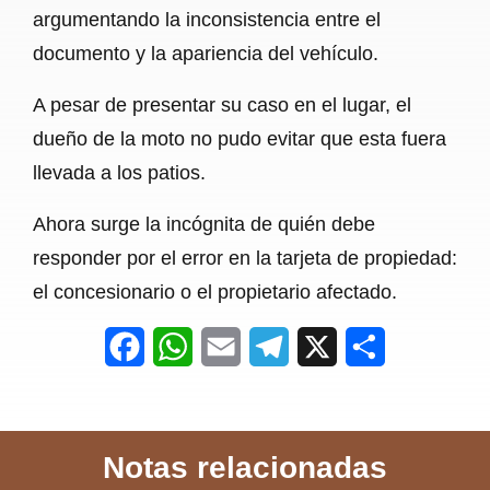
argumentando la inconsistencia entre el
documento y la apariencia del vehículo.
A pesar de presentar su caso en el lugar, el
dueño de la moto no pudo evitar que esta fuera
llevada a los patios.
Ahora surge la incógnita de quién debe
responder por el error en la tarjeta de propiedad:
el concesionario o el propietario afectado.
F
W
E
T
X
S
a
h
m
e
h
c
a
a
l
a
Notas relacionadas
e
t
i
e
r