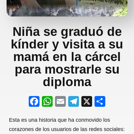
Niña se graduó de
kínder y visita a su
mamá en la cárcel
para mostrarle su
diploma
F
W
E
T
X
S
a
h
m
e
h
Esta es una historia que ha conmovido los
c
a
a
l
a
corazones de los usuarios de las redes sociales:
e
t
i
e
r