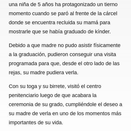
una niña de 5 años ha protagonizado un tierno
b
s
l
g
e
momento cuando se paró al frente de la cárcel
o
A
r
donde se encuentra recluida su mamá para
mostrarle que se había graduado de kínder.
o
p
a
k
p
m
Debido a que madre no pudo asistir físicamente
a la graduación, pudieron conseguir una visita
programada para que, desde el otro lado de las
rejas, su madre pudiera verla.
Con su toga y su birrete, visitó el centro
penitenciario luego de que acabara la
ceremonia de su grado, cumpliéndole el deseo a
su madre de verla en uno de los momentos más
importantes de su vida.