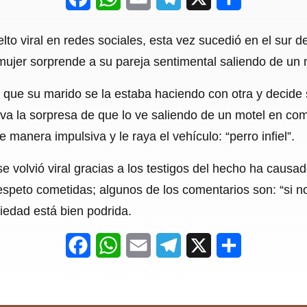
a
h
m
e
h
elto viral en redes sociales, esta vez sucedió en el sur 
c
a
a
l
a
mujer sorprende a su pareja sentimental saliendo de un 
e
t
i
e
r
ue su marido se la estaba haciendo con otra y decide s
b
s
l
g
e
va la sorpresa de que lo ve saliendo de un motel en com
o
A
r
manera impulsiva y le raya el vehículo: “perro infiel”.
o
p
a
volvió viral gracias a los testigos del hecho ha causado
k
p
m
espeto cometidas; algunos de los comentarios son: “si n
ociedad está bien podrida.
F
W
E
T
X
S
a
h
m
e
h
c
a
a
l
a