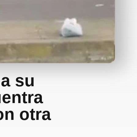
 a su
uentra
on otra