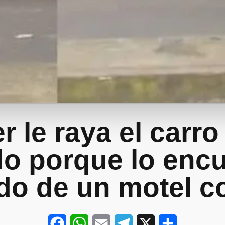
r le raya el carro
o porque lo enc
do de un motel c
F
W
E
T
X
S