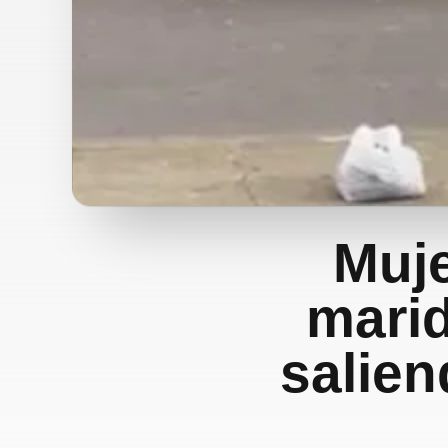
Muje
marid
salien