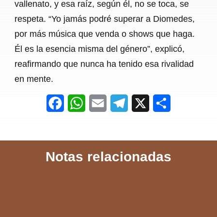
vallenato, y esa raíz, según él, no se toca, se
respeta. “Yo jamás podré superar a Diomedes,
por más música que venda o shows que haga.
Él es la esencia misma del género”, explicó,
reafirmando que nunca ha tenido esa rivalidad
en mente.
F
W
E
T
X
S
a
h
m
e
h
c
a
a
l
a
Notas relacionadas
e
t
i
e
r
b
s
l
g
e
o
A
r
o
p
a