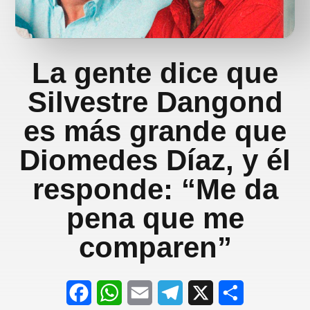
La gente dice que
Silvestre Dangond
es más grande que
Diomedes Díaz, y él
responde: “Me da
pena que me
comparen”
F
W
E
T
X
S