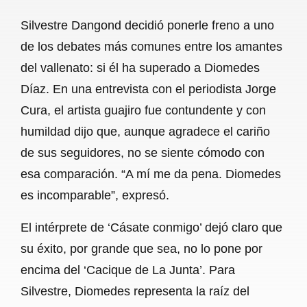
a
h
m
e
h
Silvestre Dangond decidió ponerle freno a uno
c
a
a
l
a
de los debates más comunes entre los amantes
e
t
i
e
r
del vallenato: si él ha superado a Diomedes
b
s
l
g
e
Díaz. En una entrevista con el periodista Jorge
o
A
r
Cura, el artista guajiro fue contundente y con
humildad dijo que, aunque agradece el cariño
o
p
a
de sus seguidores, no se siente cómodo con
k
p
m
esa comparación. “A mí me da pena. Diomedes
es incomparable”, expresó.
El intérprete de ‘Cásate conmigo’ dejó claro que
su éxito, por grande que sea, no lo pone por
encima del ‘Cacique de La Junta’. Para
Silvestre, Diomedes representa la raíz del