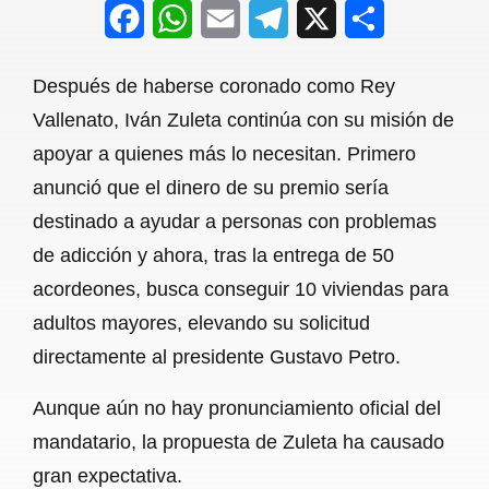
F
W
E
T
X
S
a
h
m
e
h
Después de haberse coronado como Rey
c
a
a
l
a
Vallenato, Iván Zuleta continúa con su misión de
e
t
i
e
r
apoyar a quienes más lo necesitan. Primero
b
s
l
g
e
anunció que el dinero de su premio sería
o
A
r
destinado a ayudar a personas con problemas
de adicción y ahora, tras la entrega de 50
o
p
a
acordeones, busca conseguir 10 viviendas para
k
p
m
adultos mayores, elevando su solicitud
directamente al presidente Gustavo Petro.
Aunque aún no hay pronunciamiento oficial del
mandatario, la propuesta de Zuleta ha causado
gran expectativa.