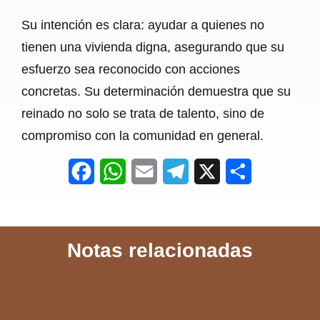
Su intención es clara: ayudar a quienes no
tienen una vivienda digna, asegurando que su
esfuerzo sea reconocido con acciones
concretas. Su determinación demuestra que su
reinado no solo se trata de talento, sino de
compromiso con la comunidad en general.
F
W
E
T
X
S
a
h
m
e
h
c
a
a
l
a
Notas relacionadas
e
t
i
e
r
b
s
l
g
e
o
A
r