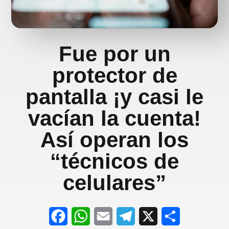
Fue por un
protector de
pantalla ¡y casi le
vacían la cuenta!
Así operan los
“técnicos de
celulares”
F
W
E
T
X
S