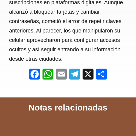
suscripciones en plataformas digitales. Aunque
alcanzó a bloquear tarjetas y cambiar
contraseñas, cometió el error de repetir claves
anteriores. Al parecer, los que manipularon su
celular aprovecharon para configurar accesos
ocultos y así seguir entrando a su información
desde otras ciudades.
F
W
E
T
X
S
a
h
m
e
h
c
a
a
l
a
Notas relacionadas
e
t
i
e
r
b
s
l
g
e
o
A
r