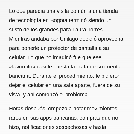
a
h
m
e
h
Lo que parecía una visita común a una tienda
c
a
a
l
a
de tecnología en Bogotá terminó siendo un
e
t
i
e
r
susto de los grandes para Laura Torres.
b
s
l
g
e
Mientras andaba por Unilago decidió aprovechar
o
A
r
para ponerle un protector de pantalla a su
celular. Lo que no imaginó fue que ese
o
p
a
«favorcito» casi le cuesta la plata de su cuenta
k
p
m
bancaria. Durante el procedimiento, le pidieron
dejar el celular en una sala aparte, fuera de su
vista, y ahí comenzó el problema.
Horas después, empezó a notar movimientos
raros en sus apps bancarias: compras que no
hizo, notificaciones sospechosas y hasta