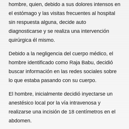
hombre, quien, debido a sus dolores intensos en
b
s
l
g
e
el estómago y las visitas frecuentes al hospital
o
A
r
sin respuesta alguna, decide auto
diagnosticarse y se realiza una intervención
o
p
a
quirúrgica él mismo.
k
p
m
Debido a la negligencia del cuerpo médico, el
hombre identificado como Raja Babu, decidió
buscar información en las redes sociales sobre
lo que estaba pasando con su cuerpo.
El hombre, inicialmente decidió inyectarse un
anestésico local por la vía intravenosa y
realizarse una incisión de 18 centímetros en el
abdomen.