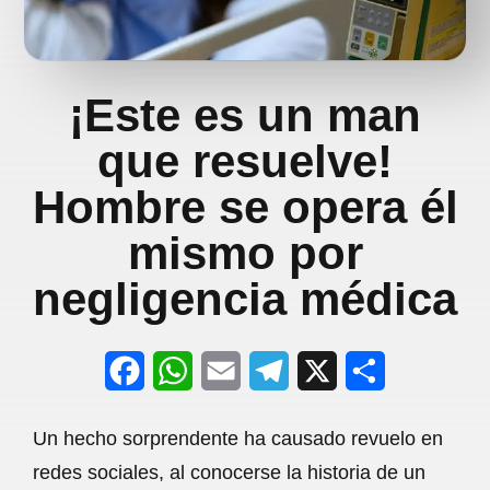
¡Este es un man
que resuelve!
Hombre se opera él
mismo por
negligencia médica
F
W
E
T
X
S
a
h
m
e
h
Un hecho sorprendente ha causado revuelo en
c
a
a
l
a
redes sociales, al conocerse la historia de un
e
t
i
e
r