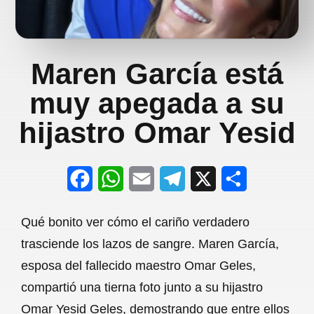
Maren García está
muy apegada a su
hijastro Omar Yesid
F
W
E
T
X
S
a
h
m
e
h
Qué bonito ver cómo el cariño verdadero
c
a
a
l
a
trasciende los lazos de sangre. Maren García,
e
t
i
e
r
esposa del fallecido maestro Omar Geles,
b
s
l
g
e
compartió una tierna foto junto a su hijastro
o
A
r
Omar Yesid Geles, demostrando que entre ellos