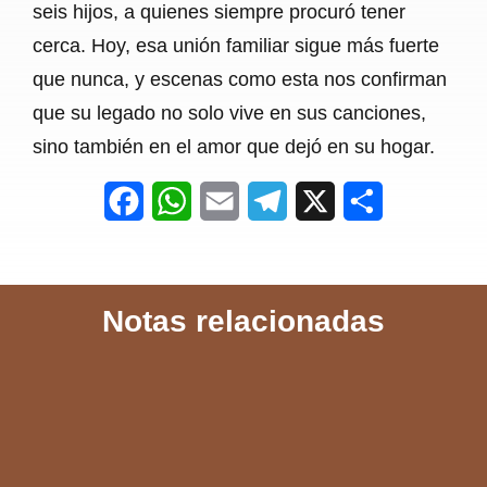
seis hijos, a quienes siempre procuró tener
cerca. Hoy, esa unión familiar sigue más fuerte
que nunca, y escenas como esta nos confirman
que su legado no solo vive en sus canciones,
sino también en el amor que dejó en su hogar.
F
W
E
T
X
S
a
h
m
e
h
c
a
a
l
a
Notas relacionadas
e
t
i
e
r
b
s
l
g
e
o
A
r
o
p
a
k
p
m