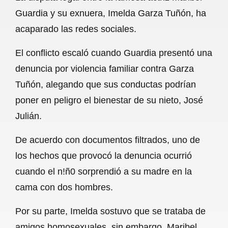
c
a
a
l
a
Guardia y su exnuera, Imelda Garza Tuñón, ha
e
t
i
e
r
acaparado las redes sociales.
b
s
l
g
e
El conflicto escaló cuando Guardia presentó una
o
A
r
denuncia por violencia familiar contra Garza
o
p
a
Tuñón, alegando que sus conductas podrían
k
p
m
poner en peligro el bienestar de su nieto, José
Julián.
De acuerdo con documentos filtrados, uno de
los hechos que provocó la denuncia ocurrió
cuando el n!ñ0 sorprendió a su madre en la
cama con dos hombres.
Por su parte, Imelda sostuvo que se trataba de
amigos homosexuales, sin embargo, Maribel