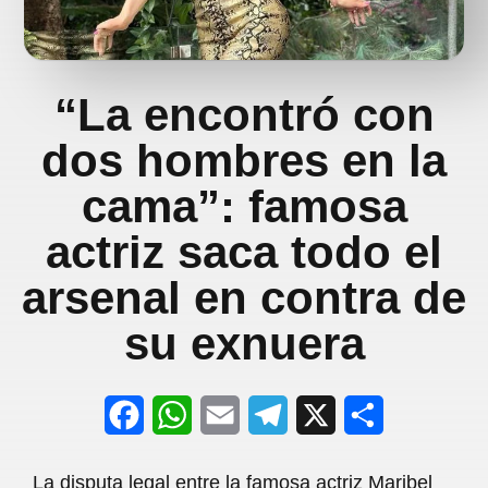
“La encontró con
dos hombres en la
cama”: famosa
actriz saca todo el
arsenal en contra de
su exnuera
F
W
E
T
X
S
a
h
m
e
h
La disputa legal entre la famosa actriz Maribel