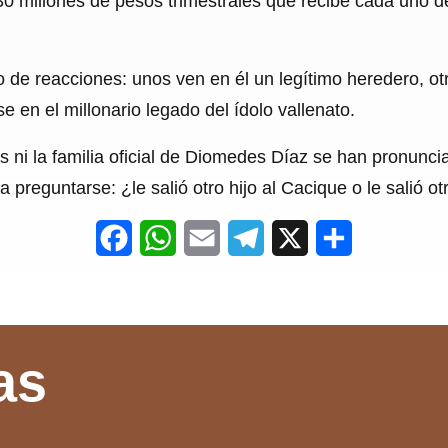
0 millones de pesos trimestrales que recibe cada uno d
po de reacciones: unos ven en él un legítimo heredero, o
e en el millonario legado del ídolo vallenato.
s ni la familia oficial de Diomedes Díaz se han pronuncia
preguntarse: ¿le salió otro hijo al Cacique o le salió ot
F
W
E
T
X
S
a
h
m
e
h
c
a
a
l
a
e
t
i
e
r
as
b
s
l
g
e
o
A
r