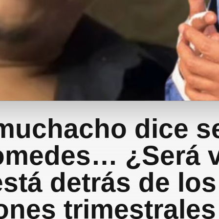
muchacho dice se
omedes… ¿Será 
está detrás de los
ones trimestrale