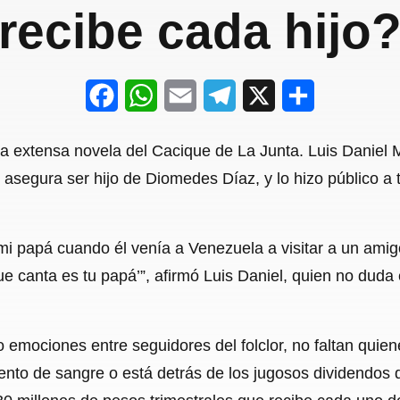
recibe cada hijo
F
W
E
T
X
S
a
h
m
e
h
ya extensa novela del Cacique de La Junta. Luis Daniel
c
a
a
l
a
asegura ser hijo de Diomedes Díaz, y lo hizo público a 
e
t
i
e
r
b
s
l
g
e
i papá cuando él venía a Venezuela a visitar a un amig
o
A
r
e canta es tu papá’”, afirmó Luis Daniel, quien no duda 
o
p
a
k
p
m
 emociones entre seguidores del folclor, no faltan quien
to de sangre o está detrás de los jugosos dividendos q