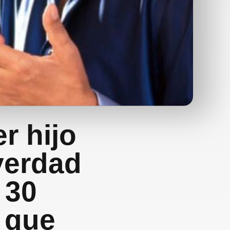
r hijo
verdad
 30
s que