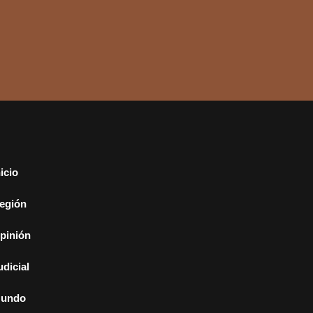
nicio
egión
pinión
udicial
undo