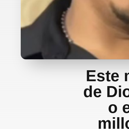
Este 
de Di
o 
mill