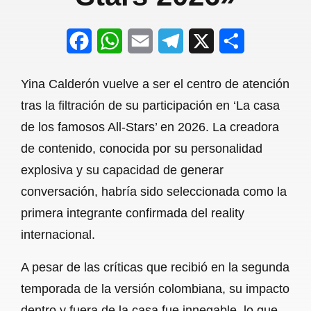
F
W
E
T
X
S
a
h
m
e
h
Yina Calderón vuelve a ser el centro de atención
c
a
a
l
a
tras la filtración de su participación en ‘La casa
e
t
i
e
r
de los famosos All-Stars’ en 2026. La creadora
b
s
l
g
e
de contenido, conocida por su personalidad
o
A
r
explosiva y su capacidad de generar
conversación, habría sido seleccionada como la
o
p
a
primera integrante confirmada del reality
k
p
m
internacional.
A pesar de las críticas que recibió en la segunda
temporada de la versión colombiana, su impacto
dentro y fuera de la casa fue innegable, lo que