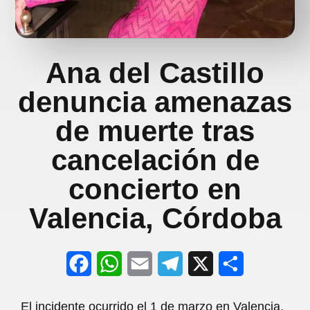
Ana del Castillo
denuncia amenazas
de muerte tras
cancelación de
concierto en
Valencia, Córdoba
F
W
E
T
X
S
a
h
m
e
h
El incidente ocurrido el 1 de marzo en Valencia,