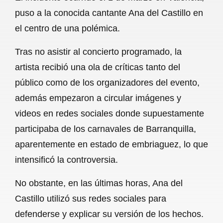
c
a
a
l
a
puso a la conocida cantante Ana del Castillo en
e
t
i
e
r
el centro de una polémica.
b
s
l
g
e
Tras no asistir al concierto programado, la
o
A
r
artista recibió una ola de críticas tanto del
o
p
a
público como de los organizadores del evento,
k
p
m
además empezaron a circular imágenes y
videos en redes sociales donde supuestamente
participaba de los carnavales de Barranquilla,
aparentemente en estado de embriaguez, lo que
intensificó la controversia.
No obstante, en las últimas horas, Ana del
Castillo utilizó sus redes sociales para
defenderse y explicar su versión de los hechos.