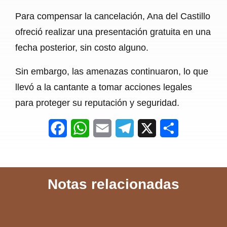
Para compensar la cancelación, Ana del Castillo
ofreció realizar una presentación gratuita en una
fecha posterior, sin costo alguno.
Sin embargo, las amenazas continuaron, lo que
llevó a la cantante a tomar acciones legales
para proteger su reputación y seguridad.
F
W
E
T
X
S
a
h
m
e
h
c
a
a
l
a
Notas relacionadas
e
t
i
e
r
b
s
l
g
e
o
A
r