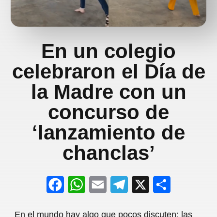
En un colegio
celebraron el Día de
la Madre con un
concurso de
‘lanzamiento de
chanclas’
F
W
E
T
X
S
a
h
m
e
h
En el mundo hay algo que pocos discuten: las