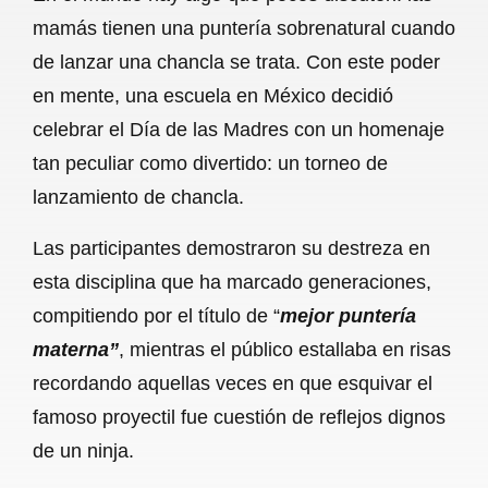
c
a
a
l
a
mamás tienen una puntería sobrenatural cuando
e
t
i
e
r
de lanzar una chancla se trata. Con este poder
b
s
l
g
e
en mente, una escuela en México decidió
o
A
r
celebrar el Día de las Madres con un homenaje
tan peculiar como divertido: un torneo de
o
p
a
lanzamiento de chancla.
k
p
m
Las participantes demostraron su destreza en
esta disciplina que ha marcado generaciones,
compitiendo por el título de “
mejor puntería
materna”
, mientras el público estallaba en risas
recordando aquellas veces en que esquivar el
famoso proyectil fue cuestión de reflejos dignos
de un ninja.