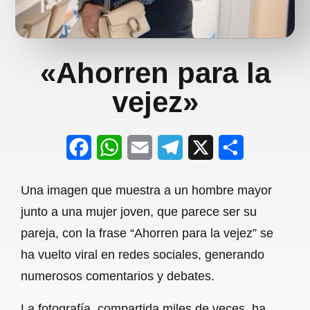
«Ahorren para la
vejez»
F
W
E
T
X
S
a
h
m
e
h
Una imagen que muestra a un hombre mayor
c
a
a
l
a
junto a una mujer joven, que parece ser su
e
t
i
e
r
pareja, con la frase “Ahorren para la vejez” se
b
s
l
g
e
ha vuelto viral en redes sociales, generando
o
A
r
numerosos comentarios y debates.
o
p
a
La fotografía, compartida miles de veces, ha