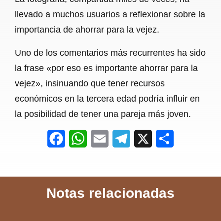
k
p
m
llevado a muchos usuarios a reflexionar sobre la
importancia de ahorrar para la vejez.
Uno de los comentarios más recurrentes ha sido
la frase «por eso es importante ahorrar para la
vejez», insinuando que tener recursos
económicos en la tercera edad podría influir en
la posibilidad de tener una pareja más joven.
F
W
E
T
X
S
a
h
m
e
h
c
a
a
l
a
Notas relacionadas
e
t
i
e
r
b
s
l
g
e