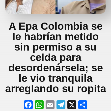
A Epa Colombia se
le habrían metido
sin permiso a su
celda para
desordenársela; se
le vio tranquila
arreglando su ropita
F
W
E
T
X
S