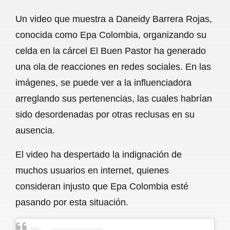
a
h
m
e
h
Un video que muestra a Daneidy Barrera Rojas,
c
a
a
l
a
conocida como Epa Colombia, organizando su
e
t
i
e
r
celda en la cárcel El Buen Pastor ha generado
b
s
l
g
e
una ola de reacciones en redes sociales. En las
o
A
r
imágenes, se puede ver a la influenciadora
arreglando sus pertenencias, las cuales habrían
o
p
a
sido desordenadas por otras reclusas en su
k
p
m
ausencia.
El video ha despertado la indignación de
muchos usuarios en internet, quienes
consideran injusto que Epa Colombia esté
pasando por esta situación.