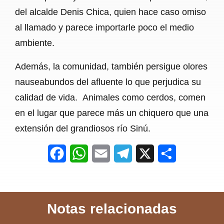
del alcalde Denis Chica, quien hace caso omiso
al llamado y parece importarle poco el medio
ambiente.
Además, la comunidad, también persigue olores
nauseabundos del afluente lo que perjudica su
calidad de vida. Animales como cerdos, comen
en el lugar que parece más un chiquero que una
extensión del grandiosos río Sinú.
F
W
E
T
X
S
a
h
m
e
h
c
a
a
l
a
Notas relacionadas
e
t
i
e
r