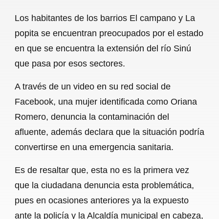
a
h
m
e
h
Los habitantes de los barrios El campano y La
c
a
a
l
a
popita se encuentran preocupados por el estado
e
t
i
e
r
en que se encuentra la extensión del río Sinú
b
s
l
g
e
que pasa por esos sectores.
o
A
r
A través de un video en su red social de
o
p
a
Facebook, una mujer identificada como Oriana
k
p
m
Romero, denuncia la contaminación del
afluente, además declara que la situación podría
convertirse en una emergencia sanitaria.
Es de resaltar que, esta no es la primera vez
que la ciudadana denuncia esta problemática,
pues en ocasiones anteriores ya la expuesto
ante la policía y la Alcaldía municipal en cabeza,