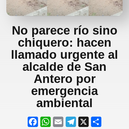
No parece río sino
chiquero: hacen
llamado urgente al
alcalde de San
Antero por
emergencia
ambiental
F
W
E
T
X
S