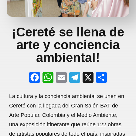
¡Cereté se llena de
arte y conciencia
ambiental!
F
W
E
T
X
S
a
h
m
e
h
La cultura y la conciencia ambiental se unen en
c
a
a
l
a
Cereté con la llegada del Gran Salón BAT de
e
t
i
e
r
Arte Popular, Colombia y el Medio Ambiente,
b
s
l
g
e
una exposición itinerante que reúne 122 obras
o
A
r
de artistas populares de todo el país, inspiradas