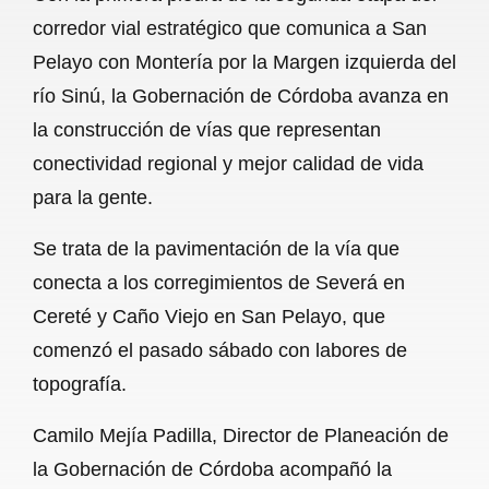
c
a
a
l
a
corredor vial estratégico que comunica a San
e
t
i
e
r
Pelayo con Montería por la Margen izquierda del
b
s
l
g
e
río Sinú, la Gobernación de Córdoba avanza en
o
A
r
la construcción de vías que representan
conectividad regional y mejor calidad de vida
o
p
a
para la gente.
k
p
m
Se trata de la pavimentación de la vía que
conecta a los corregimientos de Severá en
Cereté y Caño Viejo en San Pelayo, que
comenzó el pasado sábado con labores de
topografía.
Camilo Mejía Padilla, Director de Planeación de
la Gobernación de Córdoba acompañó la