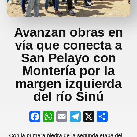
Avanzan obras en
vía que conecta a
San Pelayo con
Montería por la
margen izquierda
del río Sinú
F
W
E
T
X
S
a
h
m
e
h
Con la primera piedra de la segunda etapa del