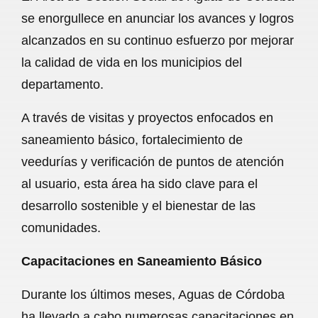
c
a
a
l
a
se enorgullece en anunciar los avances y logros
e
t
i
e
r
alcanzados en su continuo esfuerzo por mejorar
b
s
l
g
e
la calidad de vida en los municipios del
o
A
r
departamento.
o
p
a
A través de visitas y proyectos enfocados en
k
p
m
saneamiento básico, fortalecimiento de
veedurías y verificación de puntos de atención
al usuario, esta área ha sido clave para el
desarrollo sostenible y el bienestar de las
comunidades.
Capacitaciones en Saneamiento Básico
Durante los últimos meses, Aguas de Córdoba
ha llevado a cabo numerosas capacitaciones en