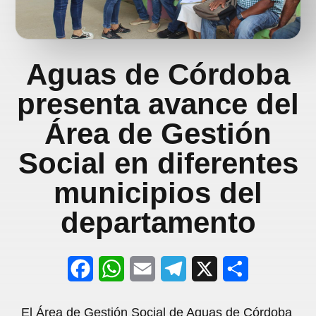
Aguas de Córdoba
presenta avance del
Área de Gestión
Social en diferentes
municipios del
departamento
F
W
E
T
X
S
a
h
m
e
h
El Área de Gestión Social de Aguas de Córdoba