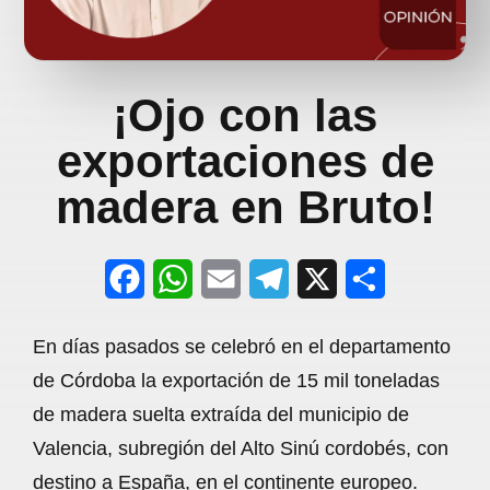
¡Ojo con las
exportaciones de
madera en Bruto!
F
W
E
T
X
S
a
h
m
e
h
En días pasados se celebró en el departamento
c
a
a
l
a
de Córdoba la exportación de 15 mil toneladas
e
t
i
e
r
de madera suelta extraída del municipio de
b
s
l
g
e
Valencia, subregión del Alto Sinú cordobés, con
o
A
r
destino a España, en el continente europeo.