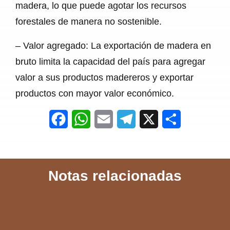
madera, lo que puede agotar los recursos
forestales de manera no sostenible.
– Valor agregado: La exportación de madera en
bruto limita la capacidad del país para agregar
valor a sus productos madereros y exportar
productos con mayor valor económico.
F
W
E
T
X
S
a
h
m
e
h
c
a
a
l
a
Notas relacionadas
e
t
i
e
r
b
s
l
g
e
o
A
r
o
p
a