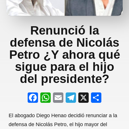
Renunció la
defensa de Nicolás
Petro ¿Y ahora qué
sigue para el hijo
del presidente?
F
W
E
T
X
S
a
h
m
e
h
El abogado Diego Henao decidió renunciar a la
c
a
a
l
a
defensa de Nicolás Petro, el hijo mayor del
e
t
i
e
r