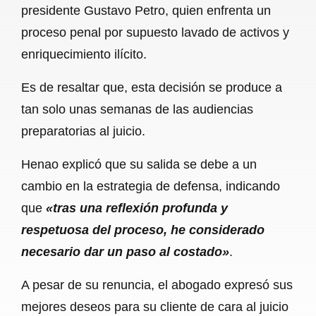
presidente Gustavo Petro, quien enfrenta un
b
s
l
g
e
proceso penal por supuesto lavado de activos y
o
A
r
enriquecimiento ilícito.
o
p
a
Es de resaltar que, esta decisión se produce a
k
p
m
tan solo unas semanas de las audiencias
preparatorias al juicio.
Henao explicó que su salida se debe a un
cambio en la estrategia de defensa, indicando
que
«tras una reflexión profunda y
respetuosa del proceso, he considerado
necesario dar un paso al costado»
.
A pesar de su renuncia, el abogado expresó sus
mejores deseos para su cliente de cara al juicio