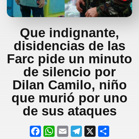
Que indignante,
disidencias de las
Farc pide un minuto
de silencio por
Dilan Camilo, niño
que murió por uno
de sus ataques
F
W
E
T
X
S