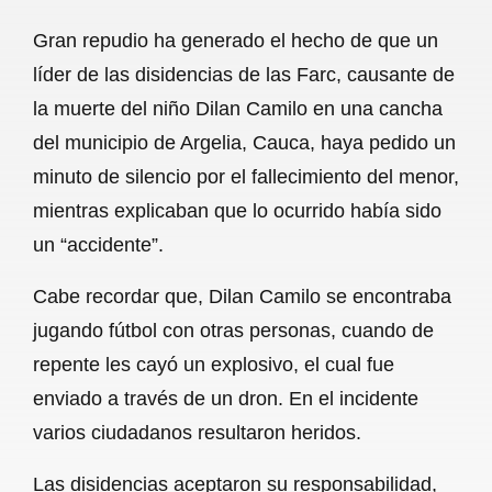
a
h
m
e
h
Gran repudio ha generado el hecho de que un
c
a
a
l
a
líder de las disidencias de las Farc, causante de
e
t
i
e
r
la muerte del niño Dilan Camilo en una cancha
b
s
l
g
e
del municipio de Argelia, Cauca, haya pedido un
o
A
r
minuto de silencio por el fallecimiento del menor,
mientras explicaban que lo ocurrido había sido
o
p
a
un “accidente”.
k
p
m
Cabe recordar que, Dilan Camilo se encontraba
jugando fútbol con otras personas, cuando de
repente les cayó un explosivo, el cual fue
enviado a través de un dron. En el incidente
varios ciudadanos resultaron heridos.
Las disidencias aceptaron su responsabilidad,