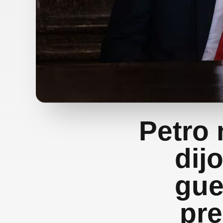
Petro 
dij
gue
pre