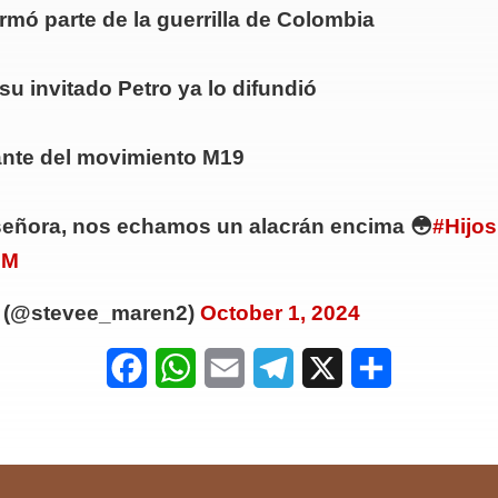
 formó parte de la guerrilla de Colombia
, su invitado Petro ya lo difundió
ante del movimiento M19
a señora, nos echamos un alacrán encima 😳
#Hijo
QM
 (@stevee_maren2)
October 1, 2024
F
W
E
T
X
S
a
h
m
e
h
c
a
a
l
a
e
t
i
e
r