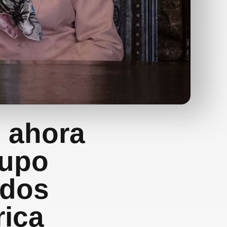
: ahora
rupo
 dos
rica