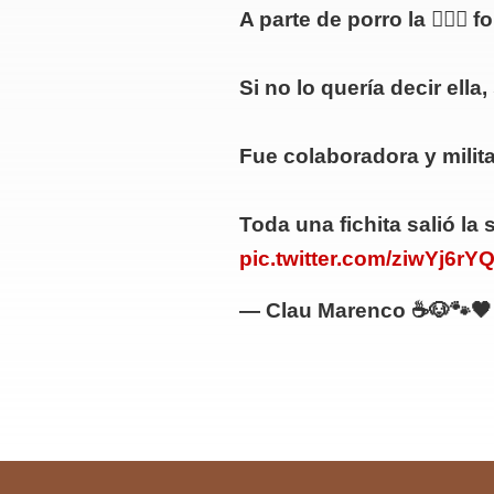
A parte de porro la 👉🏼🦎
Si no lo quería decir ella
Fue colaboradora y milit
Toda una fichita salió l
pic.twitter.com/ziwYj6rY
— Clau Marenco ☕🐶🐾