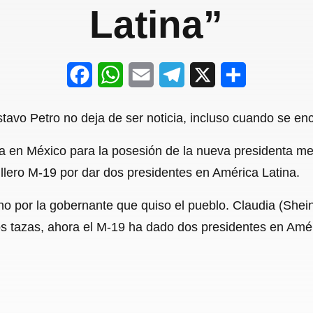
Latina”
F
W
E
T
X
S
a
h
m
e
h
tavo Petro no deja de ser noticia, incluso cuando se enc
c
a
a
l
a
ra en México para la posesión de la nueva presidenta m
e
t
i
e
r
rillero M-19 por dar dos presidentes en América Latina.
b
s
l
g
e
o
A
r
o por la gobernante que quiso el pueblo. Claudia (She
o
p
a
s tazas, ahora el M-19 ha dado dos presidentes en Améric
k
p
m