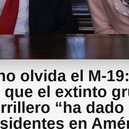
no olvida el M-19
o que el extinto g
rrillero “ha dado
sidentes en Amé