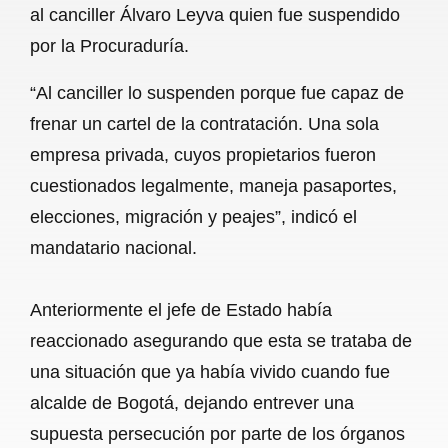
al canciller Álvaro Leyva quien fue suspendido
b
s
l
g
e
por la Procuraduría.
o
A
r
“Al canciller lo suspenden porque fue capaz de
o
p
a
frenar un cartel de la contratación. Una sola
k
p
m
empresa privada, cuyos propietarios fueron
cuestionados legalmente, maneja pasaportes,
elecciones, migración y peajes”, indicó el
mandatario nacional.
Anteriormente el jefe de Estado había
reaccionado asegurando que esta se trataba de
una situación que ya había vivido cuando fue
alcalde de Bogotá, dejando entrever una
supuesta persecución por parte de los órganos