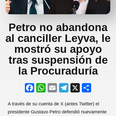
Petro no abandona
al canciller Leyva, le
mostró su apoyo
tras suspensión de
la Procuraduría
F
W
E
T
X
S
a
h
m
e
h
A través de su cuenta de X (antes Twitter) el
c
a
a
l
a
presidente Gustavo Petro defendió nuevamente
e
t
i
e
r