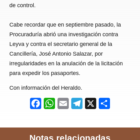
de control.
Cabe recordar que en septiembre pasado, la
Procuraduría abrió una investigación contra
Leyva y contra el secretario general de la
Cancillería, José Antonio Salazar, por
irregularidades en la anulación de la licitación
para expedir los pasaportes.
Con información del Heraldo.
F
W
E
T
X
S
a
h
m
e
h
c
a
a
l
a
Notas relacionadas
e
t
i
e
r