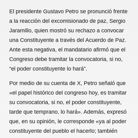
a
h
m
e
h
El presidente Gustavo Petro se pronunció frente
c
a
a
l
a
a la reacción del excomisionado de paz, Sergio
e
t
i
e
r
Jaramillo, quien mostró su rechazo a convocar
b
s
l
g
e
una Constituyente a través del Acuerdo de Paz.
o
A
r
Ante esta negativa, el mandatario afirmó que el
Congreso debe tramitar la convocatoria, si no,
o
p
a
“el poder constituyente lo hará”.
k
p
m
Por medio de su cuenta de X, Petro señaló que
«el papel histórico del congreso hoy, es tramitar
su convocatoria, si no, el poder constituyente,
tarde que temprano, lo hará». Además, expresó
que, en su opinión, le corresponde «ya al poder
constituyente del pueblo el hacerlo; también