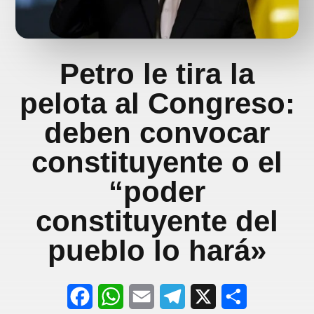
Petro le tira la
pelota al Congreso:
deben convocar
constituyente o el
“poder
constituyente del
pueblo lo hará»
F
W
E
T
X
S