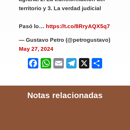
territorio y 3. La verdad judicial
Pasó lo…
https://t.co/8RryAQX5q7
— Gustavo Petro (@petrogustavo)
May 27, 2024
F
W
E
T
X
S
a
h
m
e
h
c
a
a
l
a
Notas relacionadas
e
t
i
e
r
b
s
l
g
e
o
A
r
o
p
a