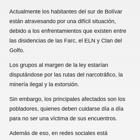
a
h
m
e
h
Actualmente los habitantes del sur de Bolívar
c
a
a
l
a
están atravesando por una difícil situación,
e
t
i
e
r
debido a los enfrentamientos que existen entre
b
s
l
g
e
las disidencias de las Farc, el ELN y Clan del
o
A
r
Golfo.
o
p
a
Los grupos al margen de la ley estarían
k
p
m
disputándose por las rutas del narcotráfico, la
minería ilegal y la extorsión.
Sin embargo, los principales afectados son los
pobladores, quienes deben cuidarse día a día
para no ser una víctima de sus encuentros.
Además de eso, en redes sociales está