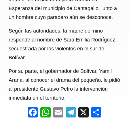
Esperanza del municipio de Cantagallo, junto a
un hombre cuyo paradero aún se desconoce.
Según las autoridades, la madre del niño
responde al nombre de Sara Emilia Rodríguez,
secuestrada por los violentos en el sur de
Bolívar.
Por su parte, el gobernador de Bolívar, Yamil
Arana, al conocer el drama del pequeño, le pidió
al presidente Gustavo Petro la intervención
inmediata en el territorio.
F
W
E
T
X
S
a
h
m
e
h