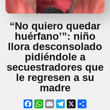
“No quiero quedar
huérfano’”: niño
llora desconsolado
pidiéndole a
secuestradores que
le regresen a su
madre
F
W
E
T
X
S