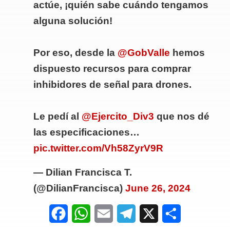
actúe, ¡quién sabe cuándo tengamos
alguna solución!
Por eso, desde la
@GobValle
hemos
dispuesto recursos para comprar
inhibidores de señal para drones.
Le pedí al
@Ejercito_Div3
que nos dé
las especificaciones…
pic.twitter.com/Vh58ZyrV9R
— Dilian Francisca T.
(@DilianFrancisca)
June 26, 2024
F
W
E
T
X
S