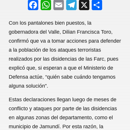
F
W
E
T
X
S
a
h
m
e
h
Con los pantalones bien puestos, la
c
a
a
l
a
gobernadora del Valle, Dilian Francisca Toro,
e
t
i
e
r
confirmó que va a tomar acciones para defender
b
s
l
g
e
a la población de los ataques terroristas
o
A
r
realizados por las disidencias de las Farc, pues
explicó que, si esperan a que el Ministerio de
o
p
a
Defensa actúe, “quién sabe cuándo tengamos
k
p
m
alguna solución”.
Estas declaraciones llegan luego de meses de
conflicto y ataques por parte de las disidencias
en algunas zonas del departamento, como el
municipio de Jamundí. Por esta razón, la