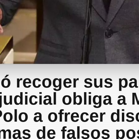
có recoger sus pa
judicial obliga a
olo a ofrecer di
imas de falsos po