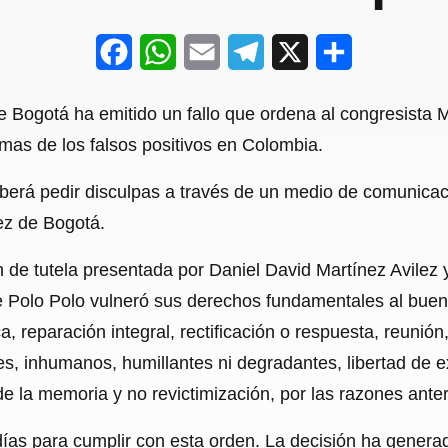
F
W
E
T
X
S
a
h
m
e
h
de Bogotá ha emitido un fallo que ordena al congresista 
c
a
a
l
a
imas de los falsos positivos en Colombia.
e
t
i
e
r
berá pedir disculpas a través de un medio de comunicació
b
s
l
g
e
ez de Bogotá.
o
A
r
o
p
a
ión de tutela presentada por Daniel David Martínez Avil
 Polo Polo vulneró sus derechos fundamentales al buen
k
p
m
a, reparación integral, rectificación o respuesta, reunión
eles, inhumanos, humillantes ni degradantes, libertad de ex
de la memoria y no revictimización, por las razones ant
 días para cumplir con esta orden. La decisión ha genera