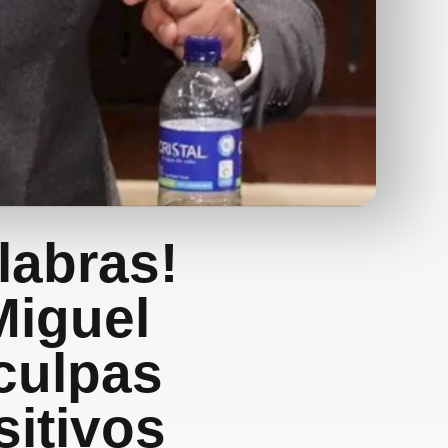
labras!
 Miguel
sculpas
sitivos