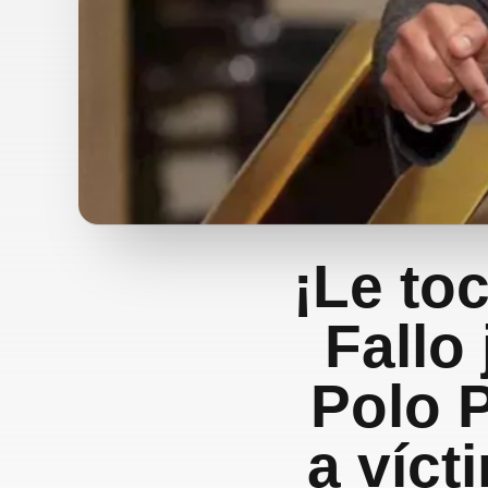
¡Le to
Fallo 
Polo P
a víct