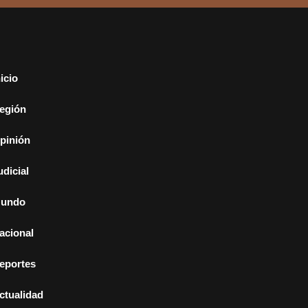
nicio
egión
pinión
udicial
undo
acional
eportes
ctualidad