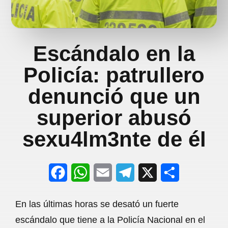
Escándalo en la
Policía: patrullero
denunció que un
superior abusó
sexu4lm3nte de él
F
W
E
T
X
S
a
h
m
e
h
En las últimas horas se desató un fuerte
c
a
a
l
a
escándalo que tiene a la Policía Nacional en el
e
t
i
e
r