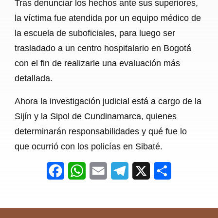
Tras denunciar los hechos ante sus superiores,
la víctima fue atendida por un equipo médico de
la escuela de suboficiales, para luego ser
trasladado a un centro hospitalario en Bogotá
con el fin de realizarle una evaluación más
detallada.
Ahora la investigación judicial está a cargo de la
Sijín y la Sipol de Cundinamarca, quienes
determinarán responsabilidades y qué fue lo
que ocurrió con los policías en Sibaté.
F
W
E
T
X
S
a
h
m
e
h
c
a
a
l
a