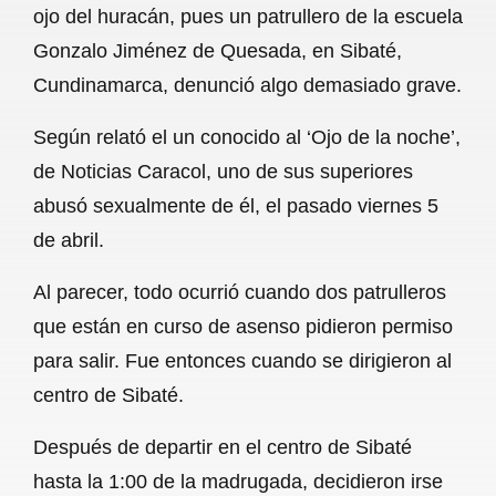
ojo del huracán, pues un patrullero de la escuela
b
s
l
g
e
Gonzalo Jiménez de Quesada, en Sibaté,
o
A
r
Cundinamarca, denunció algo demasiado grave.
o
p
a
Según relató el un conocido al ‘Ojo de la noche’,
k
p
m
de Noticias Caracol, uno de sus superiores
abusó sexualmente de él, el pasado viernes 5
de abril.
Al parecer, todo ocurrió cuando dos patrulleros
que están en curso de asenso pidieron permiso
para salir. Fue entonces cuando se dirigieron al
centro de Sibaté.
Después de departir en el centro de Sibaté
hasta la 1:00 de la madrugada, decidieron irse