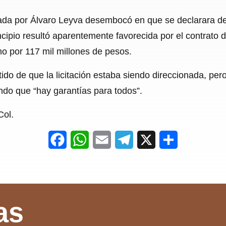
a por Álvaro Leyva desembocó en que se declarara desie
cipio resultó aparentemente favorecida por el contrato 
o por 117 mil millones de pesos.
do de que la licitación estaba siendo direccionada, pero
ndo que “hay garantías para todos”.
Col.
F
W
E
T
X
S
a
h
m
e
h
c
a
a
l
a
e
t
i
e
r
as
b
s
l
g
e