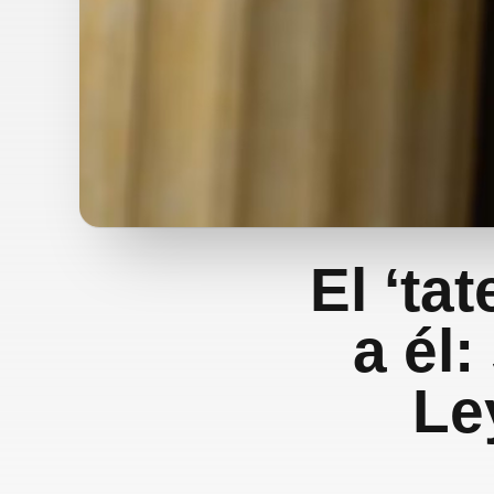
El ‘ta
a él
Le