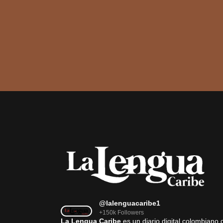
@lalenguacaribe1
+150k Followers
La Lengua Caribe
es un diario digital colombiano 