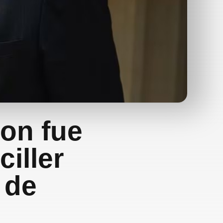
ron fue
iller
 de