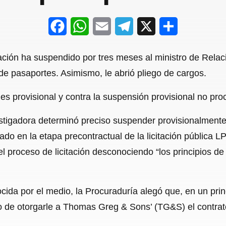
F
W
E
T
X
S
a
h
m
e
h
ción ha suspendido por tres meses al ministro de Relaci
c
a
a
l
a
n de pasaportes. Asimismo, le abrió pliego de cargos.
e
t
i
e
r
s provisional y contra la suspensión provisional no pro
b
s
l
g
e
o
A
r
stigadora determinó preciso suspender provisionalment
o
p
a
cipado en la etapa precontractual de la licitación pública
el proceso de licitación desconociendo “los principios d
k
p
m
da por el medio, la Procuraduría alegó que, en un princi
o de otorgarle a Thomas Greg & Sons’ (TG&S) el contrato