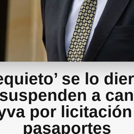
tequieto’ se lo die
: suspenden a canc
yva por licitación
pasaportes