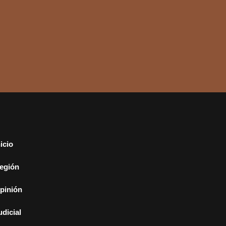
nicio
egión
pinión
udicial