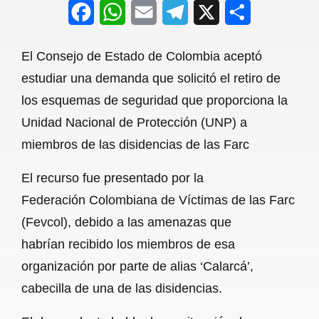
F
W
E
T
X
S
a
h
m
e
h
El Consejo de Estado de Colombia aceptó
c
a
a
l
a
estudiar una demanda que solicitó el retiro de
e
t
i
e
r
los esquemas de seguridad que proporciona la
b
s
l
g
e
Unidad Nacional de Protección (UNP) a
o
A
r
miembros de las disidencias de las Farc
o
p
a
El recurso fue presentado por la
k
p
m
Federación Colombiana de Víctimas de las Farc
(Fevcol), debido a las amenazas que
habrían recibido los miembros de esa
organización por parte de alias ‘Calarcá’,
cabecilla de una de las disidencias.