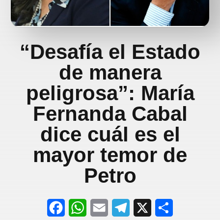
“Desafía el Estado
de manera
peligrosa”: María
Fernanda Cabal
dice cuál es el
mayor temor de
Petro
F
W
E
T
X
S