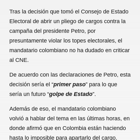
a
h
m
e
h
Tras la decisión que tomó el Consejo de Estado
c
a
a
l
a
Electoral de abrir un pliego de cargos contra la
e
t
i
e
r
campaña del presidente Petro, por
b
s
l
g
e
presuntamente violar los topes electorales, el
o
A
r
mandatario colombiano no ha dudado en criticar
al CNE.
o
p
a
k
p
m
De acuerdo con las declaraciones de Petro, esta
decisión sería el “
primer paso
” para lo que
sería un futuro “
golpe de Estado
”.
Además de eso, el mandatario colombiano
volvió a hablar del tema en las últimas horas, en
donde afirmó que en Colombia están haciendo
hasta lo imposible para apartarlo del cargo.