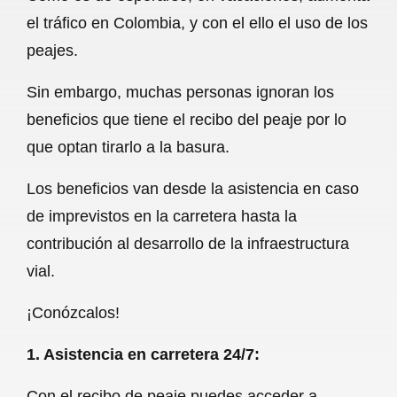
c
a
a
l
a
el tráfico en Colombia, y con el ello el uso de los
e
t
i
e
r
peajes.
b
s
l
g
e
Sin embargo, muchas personas ignoran los
o
A
r
beneficios que tiene el recibo del peaje por lo
o
p
a
que optan tirarlo a la basura.
k
p
m
Los beneficios van desde la asistencia en caso
de imprevistos en la carretera hasta la
contribución al desarrollo de la infraestructura
vial.
¡Conózcalos!
1. Asistencia en carretera 24/7:
Con el recibo de peaje puedes acceder a