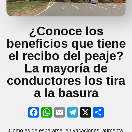
¿Conoce los
beneficios que tiene
el recibo del peaje?
La mayoría de
conductores los tira
a la basura
F
W
E
T
X
S
a
h
m
e
h
Como es de esperarse, en vacaciones, aumenta