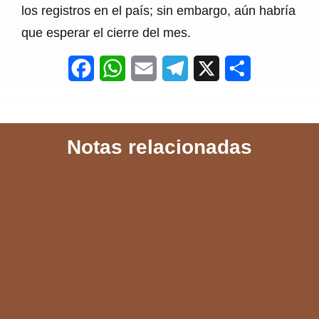
los registros en el país; sin embargo, aún habría
que esperar el cierre del mes.
F
W
E
T
X
S
a
h
m
e
h
c
a
a
l
a
Notas relacionadas
e
t
i
e
r
b
s
l
g
e
o
A
r
o
p
a
k
p
m