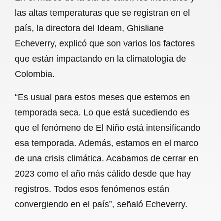
c
a
a
l
a
las altas temperaturas que se registran en el
e
t
i
e
r
país, la directora del Ideam, Ghisliane
b
s
l
g
e
Echeverry, explicó que son varios los factores
o
A
r
que están impactando en la climatología de
Colombia.
o
p
a
k
p
m
“Es usual para estos meses que estemos en
temporada seca. Lo que está sucediendo es
que el fenómeno de El Niño está intensificando
esa temporada. Además, estamos en el marco
de una crisis climática. Acabamos de cerrar en
2023 como el año más cálido desde que hay
registros. Todos esos fenómenos están
convergiendo en el país”, señaló Echeverry.