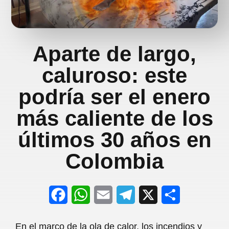
Aparte de largo,
caluroso: este
podría ser el enero
más caliente de los
últimos 30 años en
Colombia
F
W
E
T
X
S
a
h
m
e
h
En el marco de la ola de calor, los incendios y